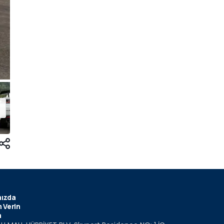
ızda
 Verin
m