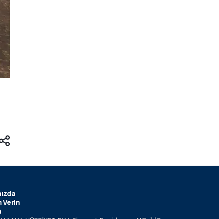
ızda
 Verin
m