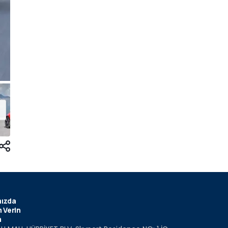
ızda
 Verin
m