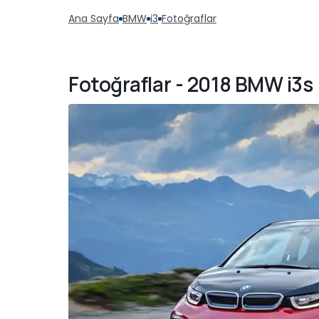
Ana Sayfa
BMW
i3
Fotoğraflar
Fotoğraflar - 2018 BMW i3s