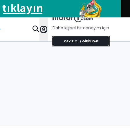
Daha kişisel bir deneyim için
Öze
KAYIT OL / GİRİŞ YAP