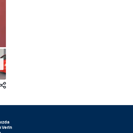
ızda
 Verin
m