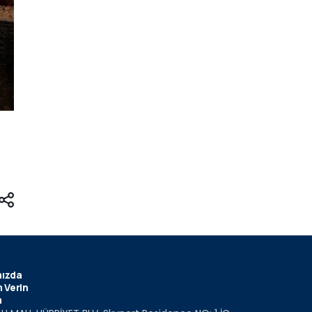
ızda
 Verin
m