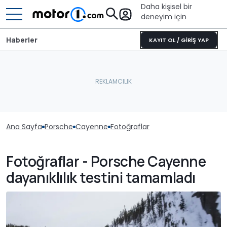
Daha kişisel bir
deneyim için
Haberler
KAYIT OL / GİRİŞ YAP
Ana Sayfa
Porsche
Cayenne
Fotoğraflar
Fotoğraflar - Porsche Cayenne
dayanıklılık testini tamamladı