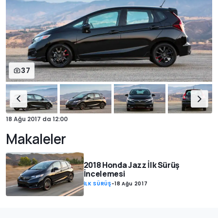
37
18 Ağu 2017
da
12:00
Makaleler
2018 Honda Jazz İlk Sürüş
İncelemesi
İLK SÜRÜŞ
-
18 Ağu 2017