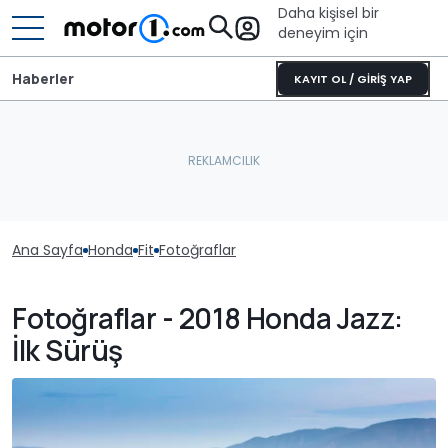
Daha kişisel bir
deneyim için
Haberler
KAYIT OL / GİRİŞ YAP
Ana Sayfa
Honda
Fit
Fotoğraflar
Fotoğraflar - 2018 Honda Jazz:
İlk Sürüş