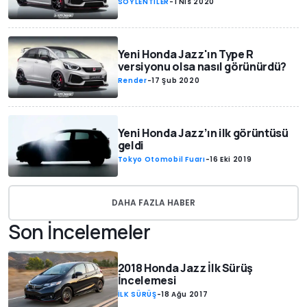
SÖYLENTİLER
-
1 Nis 2020
Yeni Honda Jazz'ın Type R
versiyonu olsa nasıl görünürdü?
Render
-
17 Şub 2020
Yeni Honda Jazz’ın ilk görüntüsü
geldi
Tokyo Otomobil Fuarı
-
16 Eki 2019
DAHA FAZLA HABER
Son İncelemeler
2018 Honda Jazz İlk Sürüş
İncelemesi
İLK SÜRÜŞ
-
18 Ağu 2017