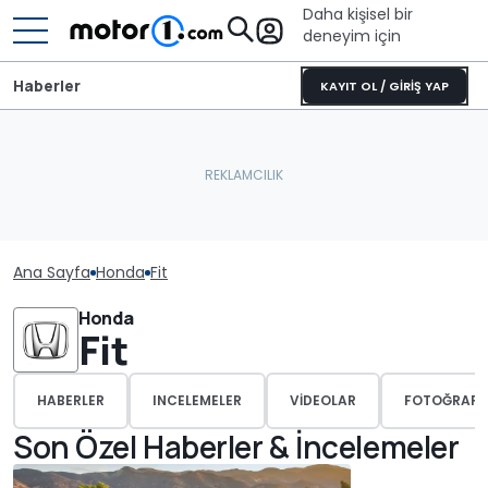
Daha kişisel bir
deneyim için
Haberler
KAYIT OL / GİRİŞ YAP
Ana Sayfa
Honda
Fit
Honda
Fit
HABERLER
INCELEMELER
VIDEOLAR
FOTOĞRAFL
Son Özel Haberler & İncelemeler