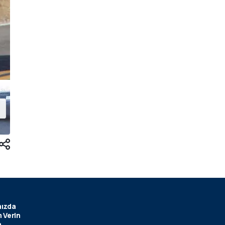
ızda
 Verin
m