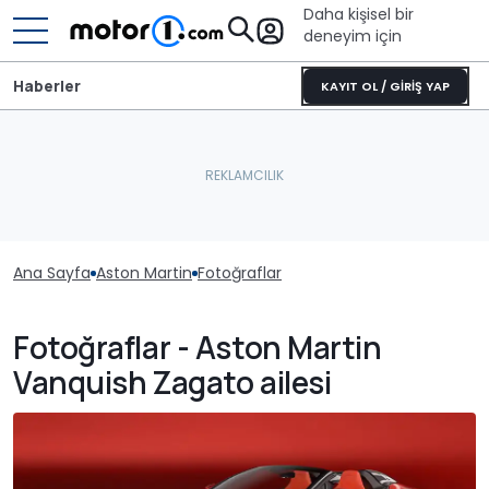
Daha kişisel bir
deneyim için
Haberler
KAYIT OL / GİRİŞ YAP
Ana Sayfa
Aston Martin
Fotoğraflar
Fotoğraflar - Aston Martin
Vanquish Zagato ailesi