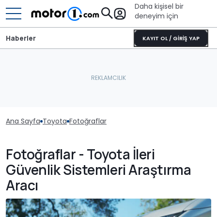
Daha kişisel bir
deneyim için
Haberler
KAYIT OL / GİRİŞ YAP
Ana Sayfa
Toyota
Fotoğraflar
Fotoğraflar - Toyota İleri
Güvenlik Sistemleri Araştırma
Aracı