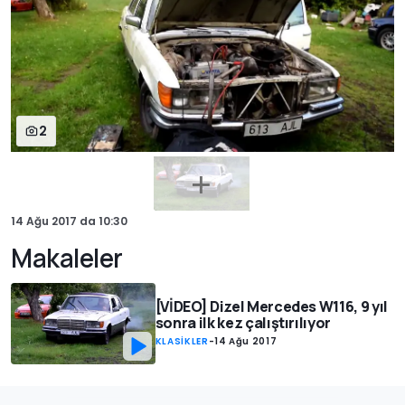
2
14 Ağu 2017
da
10:30
Makaleler
[VİDEO] Dizel Mercedes W116, 9 yıl
sonra ilk kez çalıştırılıyor
KLASİKLER
-
14 Ağu 2017