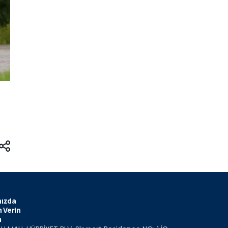
ızda
 Verin
m