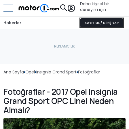
Daha kişisel bir
deneyim için
Haberler
KAYIT OL / GİRİŞ YAP
Ana Sayfa
Opel
Insignia Grand Sport
Fotoğraflar
Fotoğraflar - 2017 Opel Insignia
Grand Sport OPC Line| Neden
Almalı?