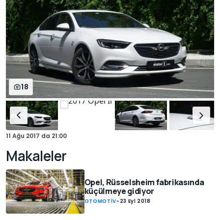
18
11 Ağu 2017
da
21:00
Makaleler
Opel, Rüsselsheim fabrikasında
küçülmeye gidiyor
OTOMOTİV
-
23 Eyl 2018