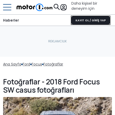
Daha kişisel bir
deneyim için
Haberler
KAYIT OL / GİRİŞ YAP
Ana Sayfa
Ford
Focus
Fotoğraflar
Fotoğraflar - 2018 Ford Focus
SW casus fotoğrafları