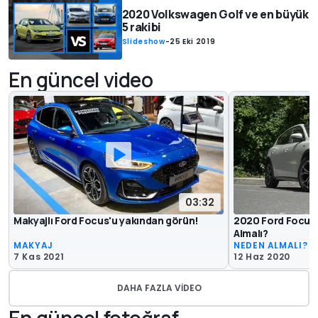
2020 Volkswagen Golf ve en büyük
5 rakibi
Slideshow
-
25 Eki 2019
En güncel video
03:32
Makyajlı Ford Focus'u yakından görün!
2020 Ford Focus 
Almalı?
MAKYAJ
NEDEN ALMALI?
7 Kas 2021
12 Haz 2020
DAHA FAZLA VIDEO
En güncel fotoğraf