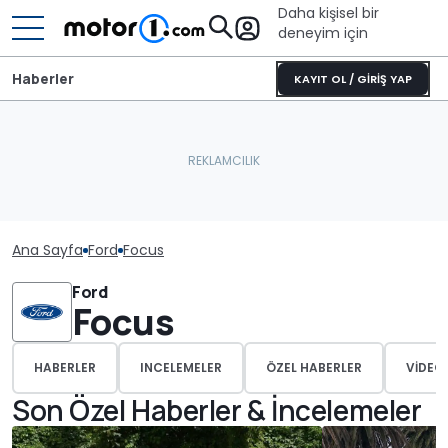
Daha kişisel bir
deneyim için
Haberler
KAYIT OL / GİRİŞ YAP
Ana Sayfa
Ford
Focus
Ford
Focus
HABERLER
INCELEMELER
ÖZEL HABERLER
VIDEO
Son Özel Haberler & İncelemeler