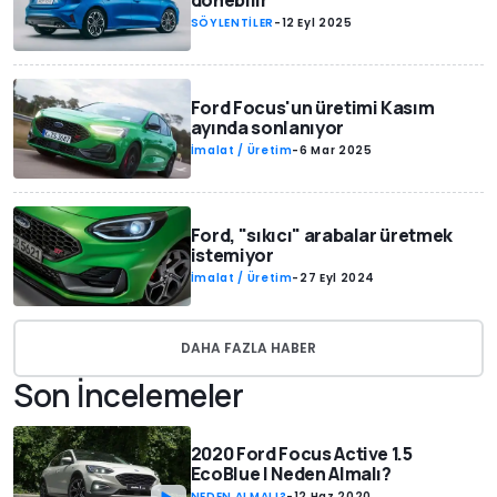
dönebilir
SÖYLENTİLER
-
12 Eyl 2025
Ford Focus'un üretimi Kasım
ayında sonlanıyor
İmalat / Üretim
-
6 Mar 2025
Ford, "sıkıcı" arabalar üretmek
istemiyor
İmalat / Üretim
-
27 Eyl 2024
DAHA FAZLA HABER
Son İncelemeler
2020 Ford Focus Active 1.5
EcoBlue | Neden Almalı?
NEDEN ALMALI?
-
12 Haz 2020