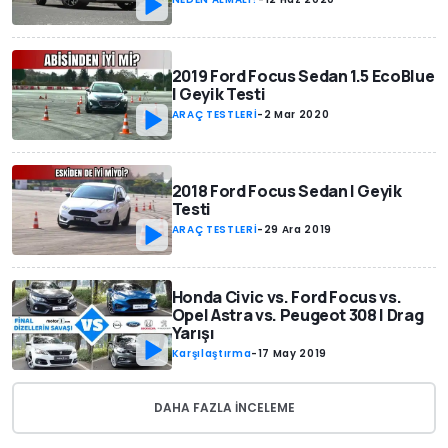
2019 Ford Focus Sedan 1.5 EcoBlue
| Geyik Testi
ARAÇ TESTLERİ
-
2 Mar 2020
2018 Ford Focus Sedan | Geyik
Testi
ARAÇ TESTLERİ
-
29 Ara 2019
Honda Civic vs. Ford Focus vs.
Opel Astra vs. Peugeot 308 | Drag
Yarışı
Karşılaştırma
-
17 May 2019
DAHA FAZLA INCELEME