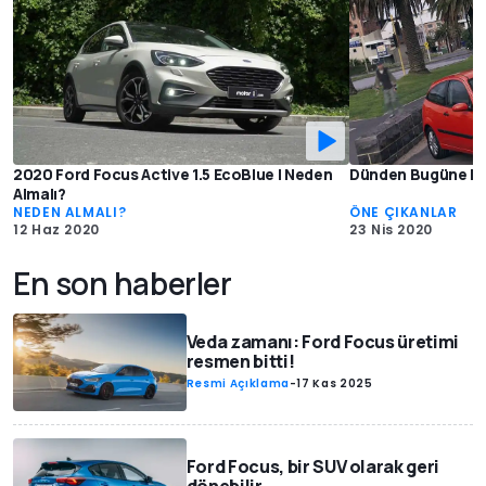
2020 Ford Focus Active 1.5 EcoBlue | Neden
Dünden Bugüne Nel
Almalı?
NEDEN ALMALI?
ÖNE ÇIKANLAR
12 Haz 2020
23 Nis 2020
En son haberler
Veda zamanı: Ford Focus üretimi
resmen bitti!
Resmi Açıklama
-
17 Kas 2025
Ford Focus, bir SUV olarak geri