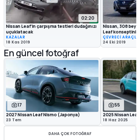
02:20
Nissan Leaf'in çarpışma testleri dudağınızı
Nissan, 308 beyg
uçuklatacak
Leaf konseptini 
KAZALAR
ÇEVRECİ ARAÇLA
18 Kas 2019
24 Eki 2019
En güncel fotoğraf
17
55
2027 Nissan Leaf Nismo (Japonya)
2025 Nissan Leaf
23 Tem
18 Haz 2025
DAHA ÇOK FOTOĞRAF