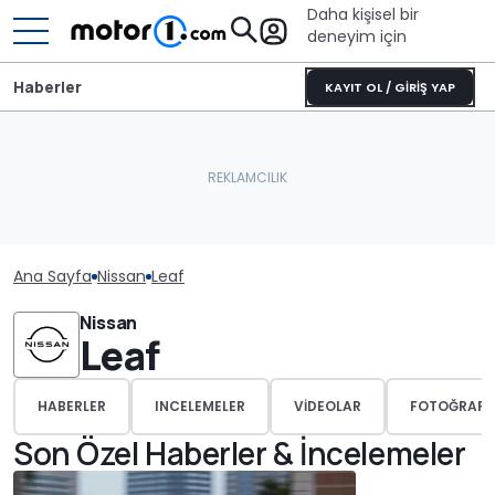
Daha kişisel bir
deneyim için
Haberler
KAYIT OL / GİRİŞ YAP
Ana Sayfa
Nissan
Leaf
Nissan
Leaf
HABERLER
INCELEMELER
VIDEOLAR
FOTOĞRAFL
Son Özel Haberler & İncelemeler