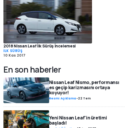
2018 Nissan Leaf İlk Sürüş İncelemesi
İLK SÜRÜŞ
10 Kas 2017
En son haberler
Nissan Leaf Nismo, performansı
es geçip karizmasını ortaya
koyuyor!
Resmi Açıklama
-
22 Tem
Yeni Nissan Leaf'in üretimi
başladı!