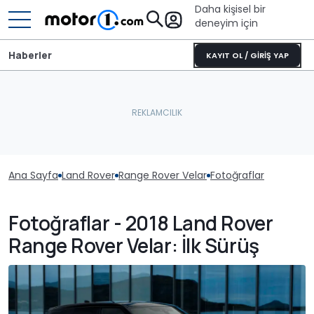
Daha kişisel bir
deneyim için
Haberler
KAYIT OL / GİRİŞ YAP
Ana Sayfa
Land Rover
Range Rover Velar
Fotoğraflar
Fotoğraflar - 2018 Land Rover
Range Rover Velar: İlk Sürüş