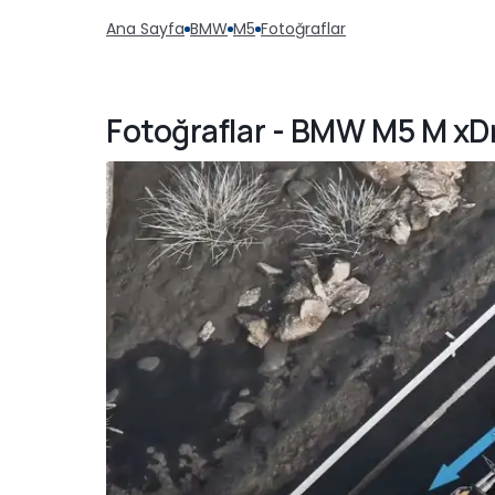
Ana Sayfa
BMW
M5
Fotoğraflar
Fotoğraflar - BMW M5 M xD