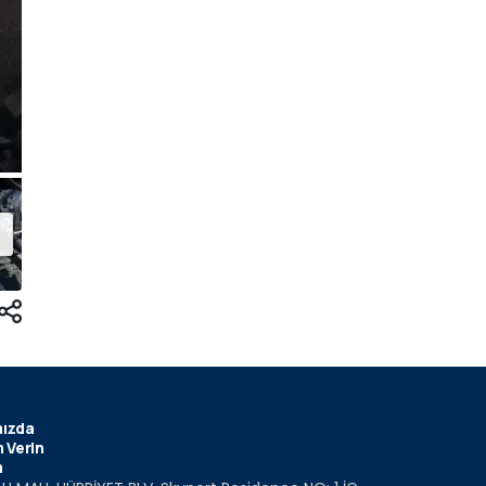
ızda
 Verin
m