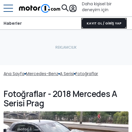
Daha kişisel bir
deneyim için
Haberler
KAYIT OL / GİRİŞ YAP
Ana Sayfa
Mercedes-Benz
A Serisi
Fotoğraflar
Fotoğraflar - 2018 Mercedes A
Serisi Prag