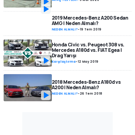
2019 Mercedes-Benz A200 Sedan
AMG | Neden Almalı?
NEDEN ALMALI?
-
19 Tem 2019
Honda Civic vs. Peugeot 308 vs.
Mercedes A180d vs. FIAT Egea |
Drag Yarışı
Karşılaştırma
-
12 May 2019
2018 Mercedes-Benz A180d vs
A200 | Neden Almalı?
NEDEN ALMALI?
-
26 Tem 2018