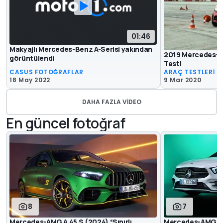
01:46
Makyajlı Mercedes-Benz A-Serisi yakından
2019 Mercedes-B
görüntülendi
Testi
CASUS FOTOĞRAFLAR
ARAÇ TESTLERİ
18 May 2022
9 Mar 2020
DAHA FAZLA VIDEO
En güncel fotoğraf
8
7
Mercedes-AMG A 45 S (2024) “Sınırlı
Mercedes-AMG A 3