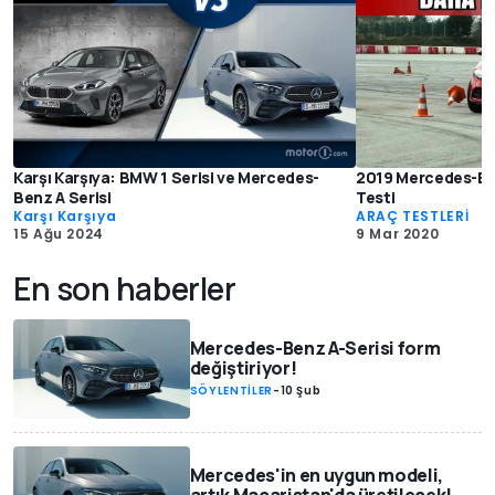
Karşı Karşıya: BMW 1 Serisi ve Mercedes-
2019 Mercedes-Be
Benz A Serisi
Testi
Karşı Karşıya
ARAÇ TESTLERİ
15 Ağu 2024
9 Mar 2020
En son haberler
Mercedes-Benz A-Serisi form
değiştiriyor!
SÖYLENTİLER
-
10 Şub
Mercedes'in en uygun modeli,