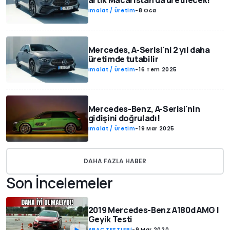
artık Macaristan'da üretilecek!
İmalat / Üretim
-
8 Oca
Mercedes, A-Serisi'ni 2 yıl daha
üretimde tutabilir
İmalat / Üretim
-
16 Tem 2025
Mercedes-Benz, A-Serisi'nin
gidişini doğruladı!
İmalat / Üretim
-
19 Mar 2025
DAHA FAZLA HABER
Son İncelemeler
2019 Mercedes-Benz A180d AMG |
Geyik Testi
ARAÇ TESTLERİ
-
9 Mar 2020