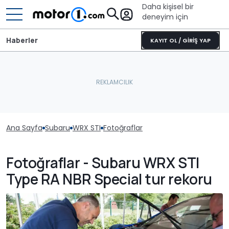
Daha kişisel bir
deneyim için
Haberler
KAYIT OL / GİRİŞ YAP
Ana Sayfa
Subaru
WRX STI
Fotoğraflar
Fotoğraflar - Subaru WRX STI
Type RA NBR Special tur rekoru