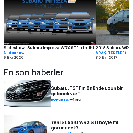
Slideshow | Subaru Impreza WRX STi'ın tarihi
2018 Subaru WRX 
Slideshow
ARAÇ TESTLERİ
6 Eki 2020
30 Eyl 2017
En son haberler
Subaru: "STI'ın önünde uzun bir
gelecek var"
RÖPORTAJ
-
4 Mar
Yeni Subaru WRX STI böyle mi
görünecek?