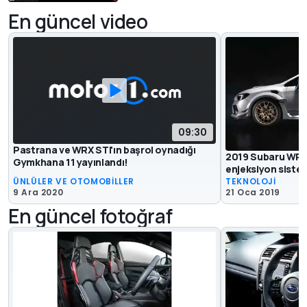
En güncel video
09:30
Pastrana ve WRX STi'ın başrol oynadığı
2019 Subaru WRX 
Gymkhana 11 yayınlandı!
enjeksiyon siste
ÜNLÜLER VE OTOMOBİLLER
TEKNOLOJİ
9 Ara 2020
21 Oca 2019
En güncel fotoğraf