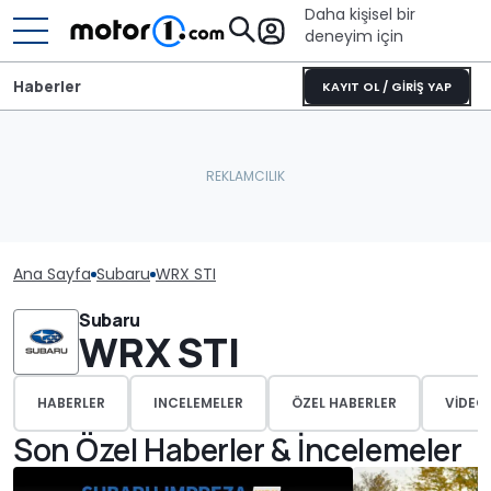
Daha kişisel bir
deneyim için
Haberler
KAYIT OL / GİRİŞ YAP
Ana Sayfa
Subaru
WRX STI
Subaru
WRX STI
HABERLER
INCELEMELER
ÖZEL HABERLER
VIDEO
Son Özel Haberler & İncelemeler