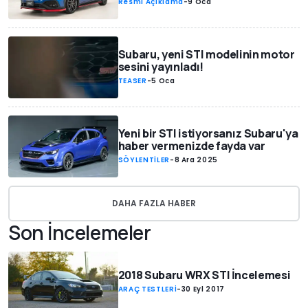
Resmi Açıklama
-
9 Oca
Subaru, yeni STI modelinin motor
sesini yayınladı!
TEASER
-
5 Oca
Yeni bir STI istiyorsanız Subaru'ya
haber vermenizde fayda var
SÖYLENTİLER
-
8 Ara 2025
DAHA FAZLA HABER
Son İncelemeler
2018 Subaru WRX STI İncelemesi
ARAÇ TESTLERİ
-
30 Eyl 2017