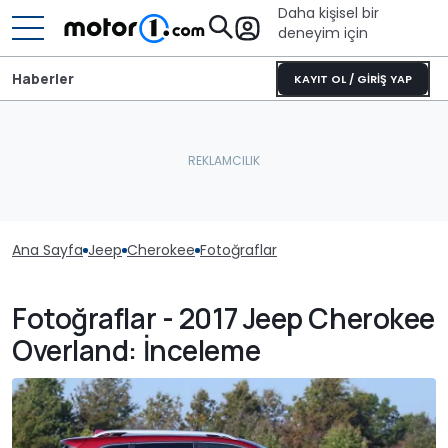
Daha kişisel bir
deneyim için
Haberler
KAYIT OL / GİRİŞ YAP
Ana Sayfa
Jeep
Cherokee
Fotoğraflar
Fotoğraflar - 2017 Jeep Cherokee
Overland: İnceleme