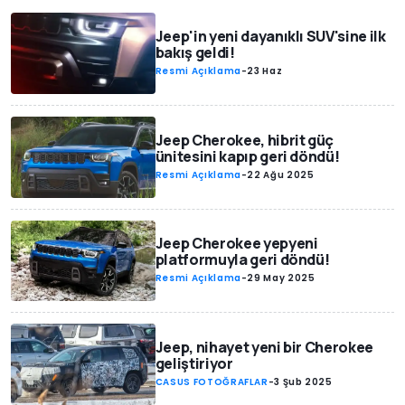
Jeep'in yeni dayanıklı SUV'sine ilk
bakış geldi!
Resmi Açıklama
-
23 Haz
Jeep Cherokee, hibrit güç
ünitesini kapıp geri döndü!
Resmi Açıklama
-
22 Ağu 2025
Jeep Cherokee yepyeni
platformuyla geri döndü!
Resmi Açıklama
-
29 May 2025
Jeep, nihayet yeni bir Cherokee
geliştiriyor
CASUS FOTOĞRAFLAR
-
3 Şub 2025