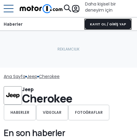
Daha kişisel bir
deneyim için
Haberler
KAYIT OL / GİRİŞ YAP
Ana Sayfa
Jeep
Cherokee
Jeep
Cherokee
HABERLER
VIDEOLAR
FOTOĞRAFLAR
En son haberler