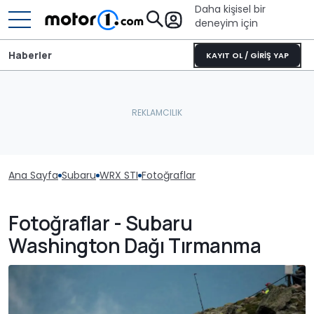
Daha kişisel bir
deneyim için
Haberler
KAYIT OL / GİRİŞ YAP
Ana Sayfa
Subaru
WRX STI
Fotoğraflar
Fotoğraflar - Subaru
Washington Dağı Tırmanma