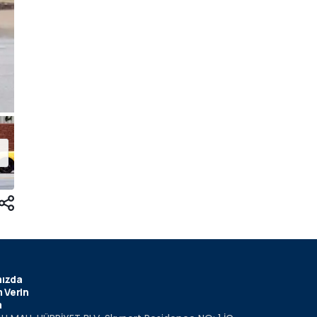
ızda
 Verin
m