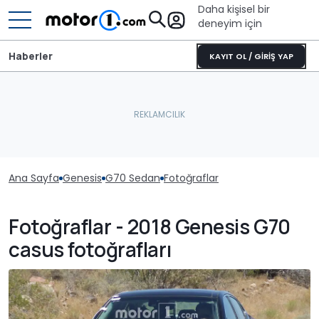
Daha kişisel bir
deneyim için
Haberler
KAYIT OL / GİRİŞ YAP
Ana Sayfa
Genesis
G70 Sedan
Fotoğraflar
Fotoğraflar - 2018 Genesis G70
casus fotoğrafları