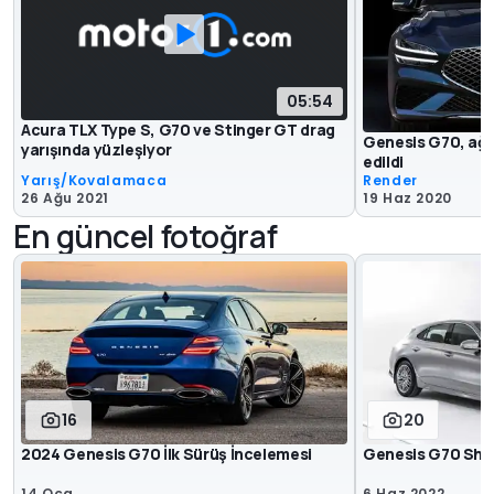
05:54
Acura TLX Type S, G70 ve Stinger GT drag
Genesis G70, ağa
yarışında yüzleşiyor
edildi
Yarış/Kovalamaca
Render
26 Ağu 2021
19 Haz 2020
En güncel fotoğraf
16
20
2024 Genesis G70 İlk Sürüş İncelemesi
Genesis G70 Sho
14 Oca
6 Haz 2022