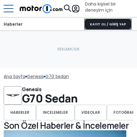
Daha kişisel bir
deneyim için
Haberler
KAYIT OL / GİRİŞ YAP
Ana Sayfa
Genesis
G70 Sedan
Genesis
G70 Sedan
HABERLER
INCELEMELER
VIDEOLAR
FOTOĞRAFL
Son Özel Haberler & İncelemeler