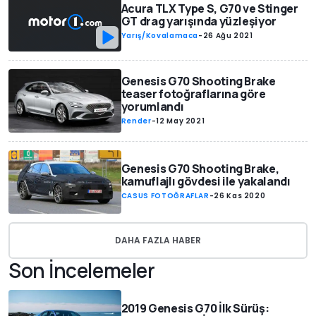
Acura TLX Type S, G70 ve Stinger
GT drag yarışında yüzleşiyor
Yarış/Kovalamaca
-
26 Ağu 2021
Genesis G70 Shooting Brake
teaser fotoğraflarına göre
yorumlandı
Render
-
12 May 2021
Genesis G70 Shooting Brake,
kamuflajlı gövdesi ile yakalandı
CASUS FOTOĞRAFLAR
-
26 Kas 2020
DAHA FAZLA HABER
Son İncelemeler
2019 Genesis G70 İlk Sürüş: