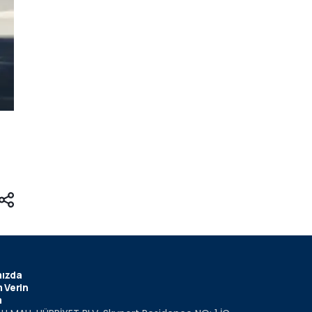
ızda
 Verin
m