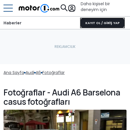
Daha kişisel bir
deneyim için
Haberler
KAYIT OL / GİRİŞ YAP
Ana Sayfa
Audi
A6
Fotoğraflar
Fotoğraflar - Audi A6 Barselona
casus fotoğrafları