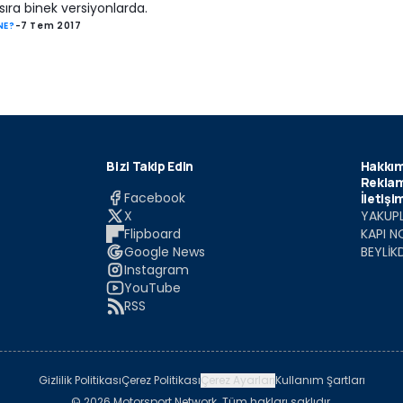
sıra binek versiyonlarda.
NE?
-
7 Tem 2017
Bizi Takip Edin
Hakkım
Reklam
Facebook
İletişi
X
YAKUPL
Flipboard
KAPI N
Google News
BEYLİK
Instagram
YouTube
RSS
Gizlilik Politikası
Çerez Politikası
Çerez Ayarları
Kullanım Şartları
© 2026 Motorsport Network. Tüm hakları saklıdır.