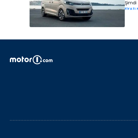
Şimdi 
FİYATI 