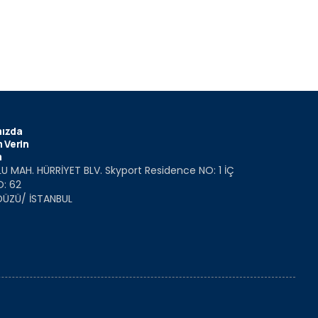
ızda
 Verin
m
U MAH. HÜRRİYET BLV. Skyport Residence NO: 1 İÇ
O: 62
DÜZÜ/ İSTANBUL