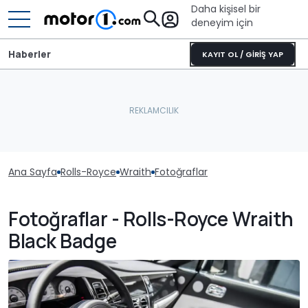
Daha kişisel bir
deneyim için
Haberler
KAYIT OL / GİRİŞ YAP
Ana Sayfa
Rolls-Royce
Wraith
Fotoğraflar
Fotoğraflar - Rolls-Royce Wraith
Black Badge