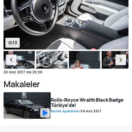
13
23 Haz 2017
da
23:36
Makaleler
Rolls-Royce Wraith Black Badge
Türkiye'de!
Resmi Açıklama
-
24 Haz 2017