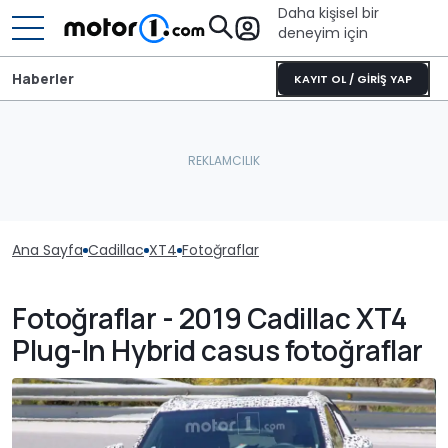
Daha kişisel bir
deneyim için
Haberler
KAYIT OL / GİRİŞ YAP
Ana Sayfa
Cadillac
XT4
Fotoğraflar
Fotoğraflar - 2019 Cadillac XT4
Plug-In Hybrid casus fotoğraflar