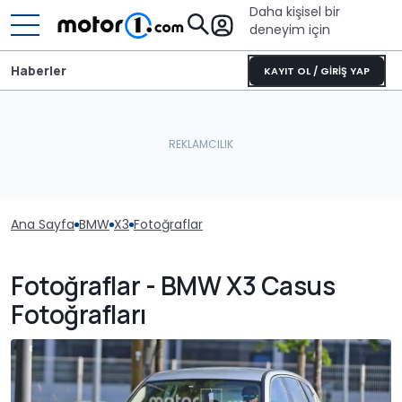
Daha kişisel bir
deneyim için
Haberler
KAYIT OL / GİRİŞ YAP
Ana Sayfa
BMW
X3
Fotoğraflar
Fotoğraflar - BMW X3 Casus
Fotoğrafları