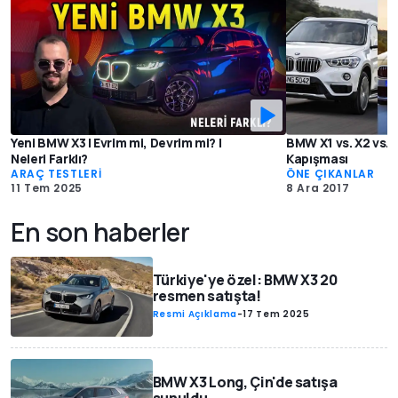
Yeni BMW X3 | Evrim mi, Devrim mi? |
BMW X1 vs. X2 vs. 
Neleri Farklı?
Kapışması
ARAÇ TESTLERİ
ÖNE ÇIKANLAR
11 Tem 2025
8 Ara 2017
En son haberler
Türkiye'ye özel: BMW X3 20
resmen satışta!
Resmi Açıklama
-
17 Tem 2025
BMW X3 Long, Çin'de satışa