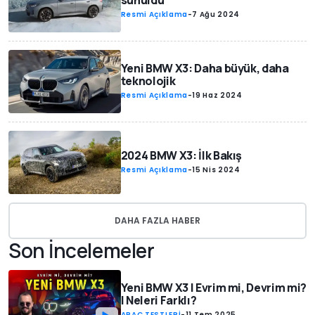
sunuldu
Resmi Açıklama
-
7 Ağu 2024
Yeni BMW X3: Daha büyük, daha
teknolojik
Resmi Açıklama
-
19 Haz 2024
2024 BMW X3: İlk Bakış
Resmi Açıklama
-
15 Nis 2024
DAHA FAZLA HABER
Son İncelemeler
Yeni BMW X3 | Evrim mi, Devrim mi?
| Neleri Farklı?
ARAÇ TESTLERİ
-
11 Tem 2025