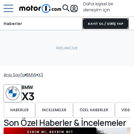
Daha kişisel bir
deneyim için
Haberler
KAYIT OL / GİRİŞ YAP
Ana Sayfa
BMW
X3
BMW
X3
HABERLER
INCELEMELER
ÖZEL HABERLER
VIDEO
Son Özel Haberler & İncelemeler