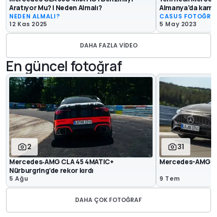
Aratıyor Mu? | Neden Almalı?
Almanya'da kamer
NEDEN ALMALI?
CASUS FOTOĞRA
12 Kas 2025
5 May 2023
DAHA FAZLA VIDEO
En güncel fotoğraf
2
31
Mercedes‑AMG CLA 45 4MATIC+
Mercedes-AMG CL
Nürburgring’de rekor kırdı
5 Ağu
9 Tem
DAHA ÇOK FOTOĞRAF