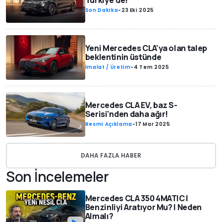
Türkiye'de!
Son Dakika
-
23 Eki 2025
Yeni Mercedes CLA'ya olan talep
beklentinin üstünde
İmalat / Üretim
-
4 Tem 2025
Mercedes CLA EV, baz S-
Serisi'nden daha ağır!
Resmi Açıklama
-
17 Mar 2025
DAHA FAZLA HABER
Son İncelemeler
Mercedes CLA 350 4MATIC |
Benzinliyi Aratıyor Mu? | Neden
Almalı?