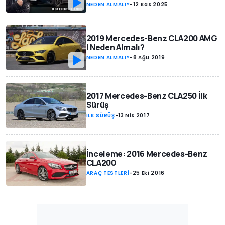
NEDEN ALMALI?
-
12 Kas 2025
2019 Mercedes-Benz CLA200 AMG
| Neden Almalı?
NEDEN ALMALI?
-
8 Ağu 2019
2017 Mercedes-Benz CLA250 İlk
Sürüş
İLK SÜRÜŞ
-
13 Nis 2017
İnceleme: 2016 Mercedes-Benz
CLA200
ARAÇ TESTLERİ
-
25 Eki 2016