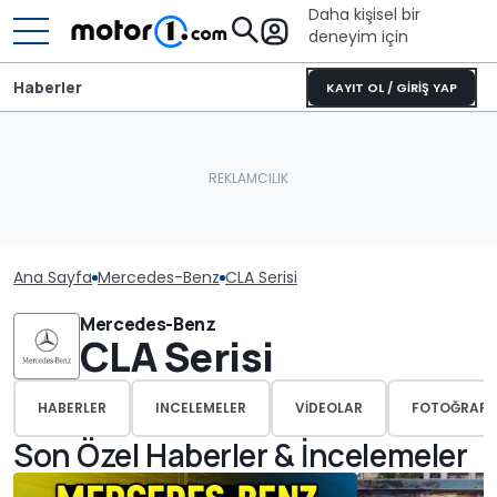
Daha kişisel bir
deneyim için
Haberler
KAYIT OL / GİRİŞ YAP
Ana Sayfa
Mercedes-Benz
CLA Serisi
Mercedes-Benz
CLA Serisi
HABERLER
INCELEMELER
VIDEOLAR
FOTOĞRAFL
Son Özel Haberler & İncelemeler