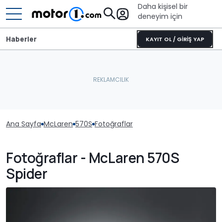
Daha kişisel bir
deneyim için
Haberler
KAYIT OL / GİRİŞ YAP
Ana Sayfa
McLaren
570S
Fotoğraflar
Fotoğraflar - McLaren 570S
Spider