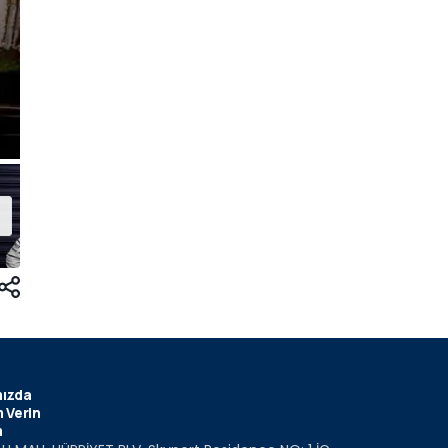
ızda
 Verin
m