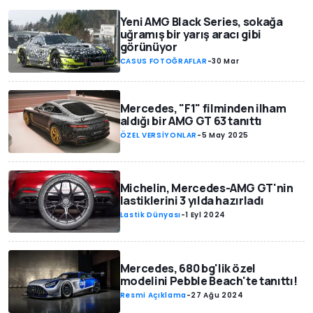
Yeni AMG Black Series, sokağa
uğramış bir yarış aracı gibi
görünüyor
CASUS FOTOĞRAFLAR
-
30 Mar
Mercedes, "F1" filminden ilham
aldığı bir AMG GT 63 tanıttı
ÖZEL VERSİYONLAR
-
5 May 2025
Michelin, Mercedes-AMG GT'nin
lastiklerini 3 yılda hazırladı
Lastik Dünyası
-
1 Eyl 2024
Mercedes, 680 bg'lik özel
modelini Pebble Beach'te tanıttı!
Resmi Açıklama
-
27 Ağu 2024