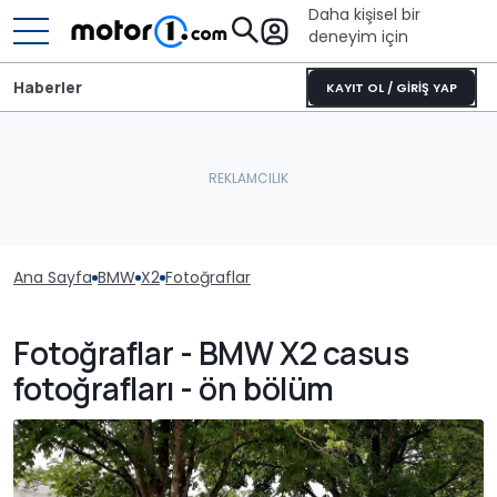
Daha kişisel bir
deneyim için
Haberler
KAYIT OL / GİRİŞ YAP
Ana Sayfa
BMW
X2
Fotoğraflar
Fotoğraflar - BMW X2 casus
fotoğrafları - ön bölüm