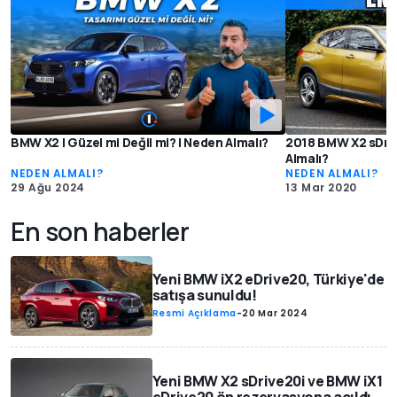
BMW X2 | Güzel mi Değil mi? | Neden Almalı?
2018 BMW X2 sDriv
Almalı?
NEDEN ALMALI?
NEDEN ALMALI?
29 Ağu 2024
13 Mar 2020
En son haberler
Yeni BMW iX2 eDrive20, Türkiye'de
satışa sunuldu!
Resmi Açıklama
-
20 Mar 2024
Yeni BMW X2 sDrive20i ve BMW iX1