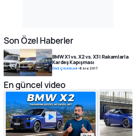
Son Özel Haberler
BMW X1 vs. X2 vs. X3 | Rakamlarla
Kardeş Kapışması
ÖNE ÇIKANLAR
-
8 Ara 2017
En güncel video