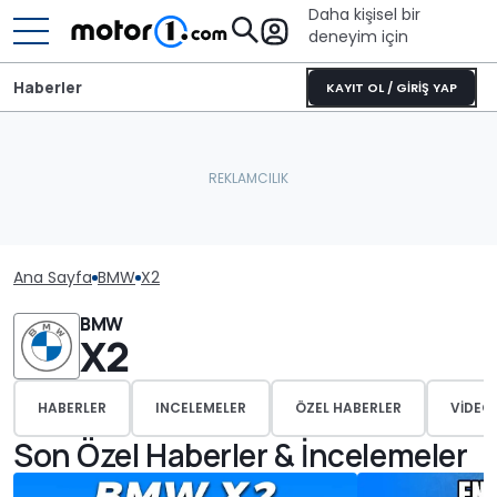
Daha kişisel bir
deneyim için
Haberler
KAYIT OL / GİRİŞ YAP
Ana Sayfa
BMW
X2
BMW
X2
HABERLER
INCELEMELER
ÖZEL HABERLER
VIDEO
Son Özel Haberler & İncelemeler