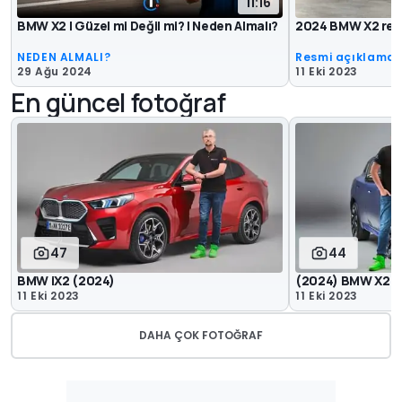
11:16
BMW X2 | Güzel mi Değil mi? | Neden Almalı?
2024 BMW X2 resm
NEDEN ALMALI?
Resmi açıklama
29 Ağu 2024
11 Eki 2023
En güncel fotoğraf
47
44
BMW iX2 (2024)
(2024) BMW X2
11 Eki 2023
11 Eki 2023
DAHA ÇOK FOTOĞRAF