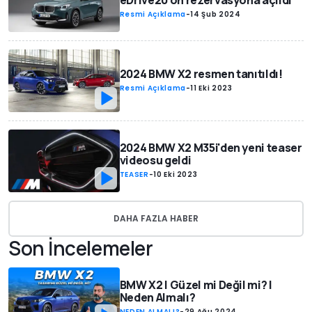
eDrive20 ön rezervasyona açıldı
Resmi Açıklama
-
14 Şub 2024
2024 BMW X2 resmen tanıtıldı!
Resmi Açıklama
-
11 Eki 2023
2024 BMW X2 M35i'den yeni teaser
videosu geldi
TEASER
-
10 Eki 2023
DAHA FAZLA HABER
Son İncelemeler
BMW X2 | Güzel mi Değil mi? |
Neden Almalı?
NEDEN ALMALI?
-
29 Ağu 2024