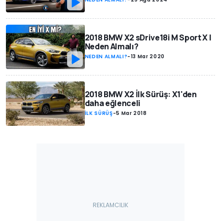
2018 BMW X2 sDrive18i M Sport X |
Neden Almalı?
NEDEN ALMALI?
-
13 Mar 2020
2018 BMW X2 İlk Sürüş: X1'den
daha eğlenceli
İLK SÜRÜŞ
-
5 Mar 2018