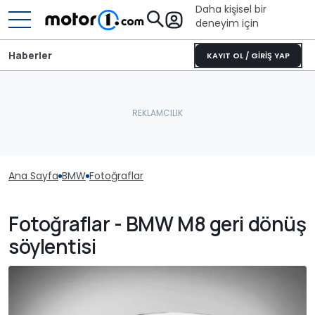
Daha kişisel bir
deneyim için
Haberler
KAYIT OL / GİRİŞ YAP
Ana Sayfa
BMW
Fotoğraflar
Fotoğraflar - BMW M8 geri dönüş
söylentisi