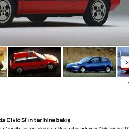
a Civic Si'ın tarihine bakış
a Amerika'ya özel olarak üretilen turboşarjlı, spor Civic modeli Si'