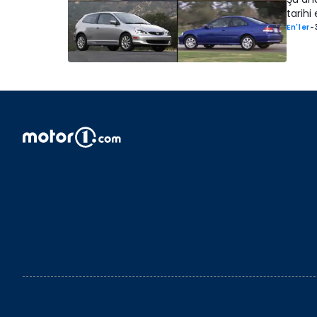
tarihi
En'ler
-