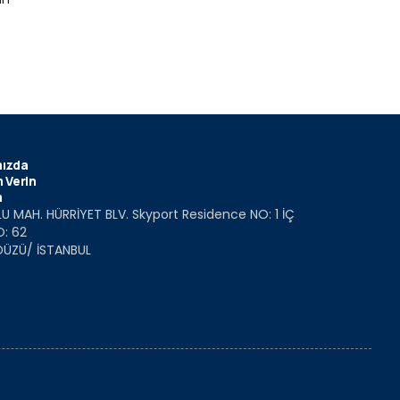
ızda
 Verin
m
U MAH. HÜRRİYET BLV. Skyport Residence NO: 1 İÇ
O: 62
DÜZÜ/ İSTANBUL