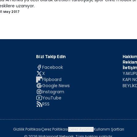
 eskilere uzanıyor.
31 May 2017
Bizi Takip Edin
Hakkım
Reklam
Facebook
İletişi
X
YAKUPL
Flipboard
KAPI N
Google News
BEYLİK
Instagram
YouTube
RSS
Gizlilik Politikası
Çerez Politikası
Çerez Ayarları
Kullanım Şartları
© 2026 Motorsport Network. Tüm hakları saklıdır.