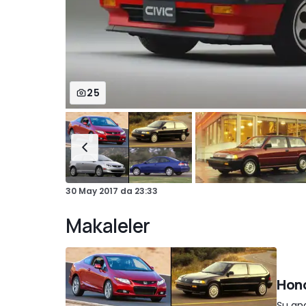
25
30 May 2017
da
23:33
Makaleler
Hond
Şu and