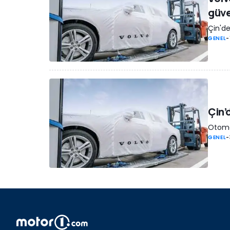
güve
Çin'de
GENEL
-
Çin’
Otomob
GENEL
-