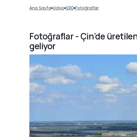
Ana Sayfa
Volvo
S90
Fotoğraflar
Fotoğraflar - Çin’de üretil
geliyor