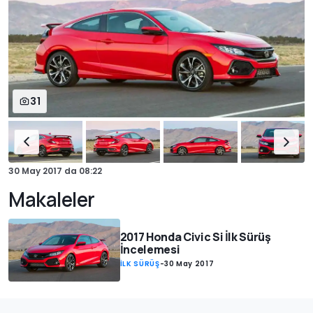
31
30 May 2017
da
08:22
Makaleler
2017 Honda Civic Si İlk Sürüş
İncelemesi
İLK SÜRÜŞ
-
30 May 2017