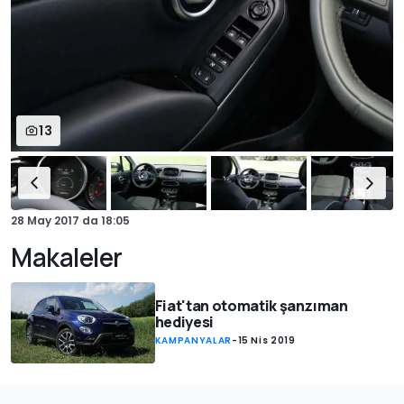
13
28 May 2017
da
18:05
Makaleler
Fiat'tan otomatik şanzıman
hediyesi
KAMPANYALAR
-
15 Nis 2019