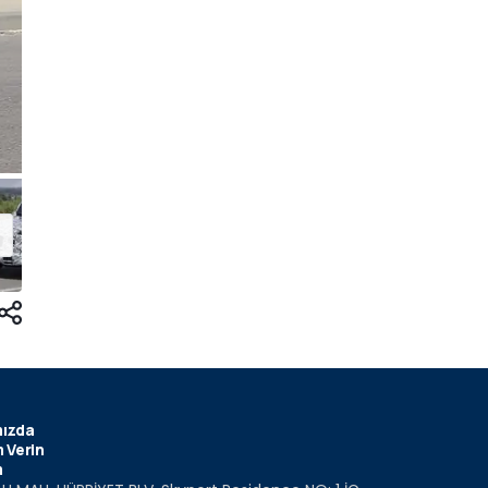
ızda
 Verin
m