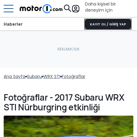
Daha kişisel bir
deneyim için
Haberler
KAYIT OL / GİRİŞ YAP
Ana Sayfa
Subaru
WRX STI
Fotoğraflar
Fotoğraflar - 2017 Subaru WRX
STI Nürburgring etkinliği