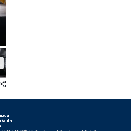
ızda
 Verin
m